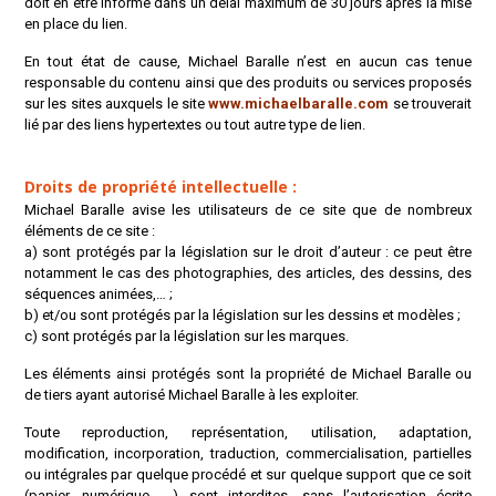
doit en être informé dans un délai maximum de 30 jours après la mise
en place du lien.
En tout état de cause, Michael Baralle n’est en aucun cas tenue
responsable du contenu ainsi que des produits ou services proposés
sur les sites auxquels le site
www.michaelbaralle.com
se trouverait
lié par des liens hypertextes ou tout autre type de lien.
Droits de propriété intellectuelle :
Michael Baralle avise les utilisateurs de ce site que de nombreux
éléments de ce site :
a) sont protégés par la législation sur le droit d’auteur : ce peut être
notamment le cas des photographies, des articles, des dessins, des
séquences animées,… ;
b) et/ou sont protégés par la législation sur les dessins et modèles ;
c) sont protégés par la législation sur les marques.
Les éléments ainsi protégés sont la propriété de Michael Baralle ou
de tiers ayant autorisé Michael Baralle à les exploiter.
Toute reproduction, représentation, utilisation, adaptation,
modification, incorporation, traduction, commercialisation, partielles
ou intégrales par quelque procédé et sur quelque support que ce soit
(papier, numérique, …) sont interdites, sans l’autorisation écrite