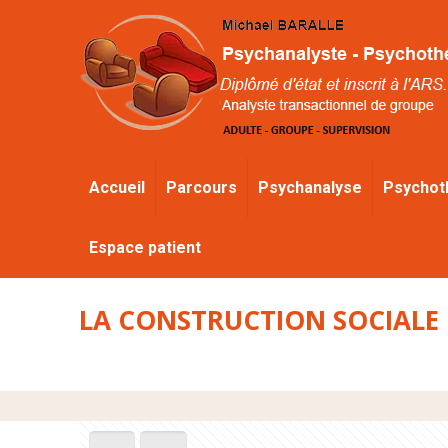
Accueil
Parcours
Psychanalyse
Psychot
Espace patient
LA CONSTRUCTION SOCIALE 