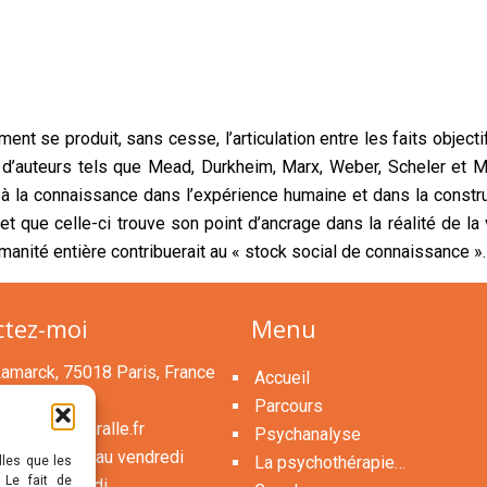
t se produit, sans cesse, l’articulation entre les faits objectif
 d’auteurs tels que Mead, Durkheim, Marx, Weber, Scheler et 
 la connaissance dans l’expérience humaine et dans la construc
et que celle-ci trouve son point d’ancrage dans la réalité de la
’humanité entière contribuerait au « stock social de connaissance »
ctez-moi
Menu
Lamarck, 75018 Paris, France
Accueil
83780
Parcours
t@michaelbaralle.fr
Psychanalyse
h30 du lundi au vendredi
La psychothérapie…
lles que les
 Le fait de
h00 le samedi