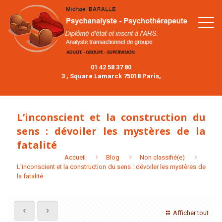
01 42 58 37 80
3 , Square Lamarck 75018 Paris,
L’inconscient et la construction du
sens : dévoiler les mystères de la
fatalité
Accueil
Blog
Non classifié(e)
L’inconscient et la construction du sens : dévoiler les mystères de
la fatalité
Afficher tout