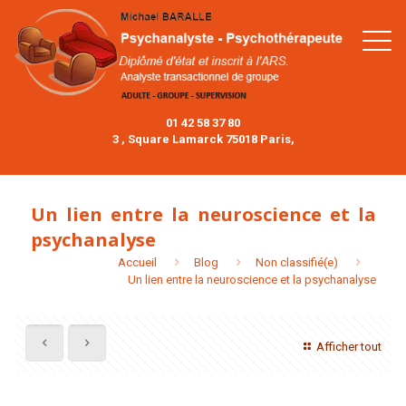
01 42 58 37 80
3 , Square Lamarck 75018 Paris,
Un lien entre la neuroscience et la
psychanalyse
Accueil
Blog
Non classifié(e)
Un lien entre la neuroscience et la psychanalyse
Afficher tout