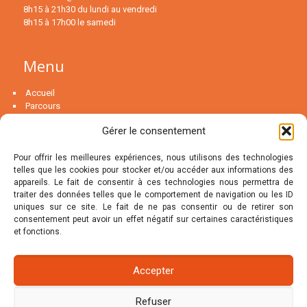
8h15 à 21h30 du lundi au vendredi
8h15 à 17h00 le samedi
Menu
Accueil
Parcours
Psychanalyse
Gérer le consentement
La psychothérapie…
Couple
Pour offrir les meilleures expériences, nous utilisons des technologies
telles que les cookies pour stocker et/ou accéder aux informations des
MENU
appareils. Le fait de consentir à ces technologies nous permettra de
traiter des données telles que le comportement de navigation ou les ID
uniques sur ce site. Le fait de ne pas consentir ou de retirer son
Le groupe de thérapie
consentement peut avoir un effet négatif sur certaines caractéristiques
Blog
et fonctions.
Articles
FAQ
Contact
Accepter
Refuser