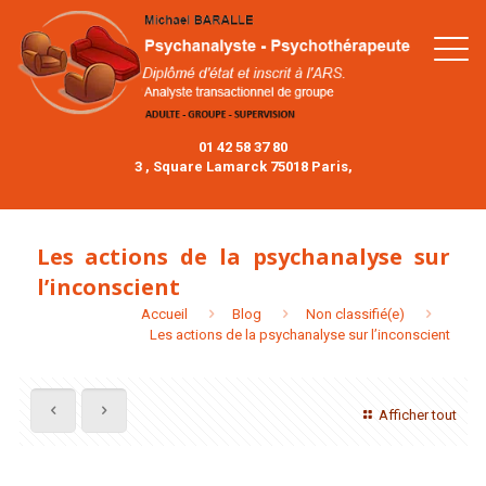
01 42 58 37 80
3 , Square Lamarck 75018 Paris,
Les actions de la psychanalyse sur
l’inconscient
Accueil
Blog
Non classifié(e)
Les actions de la psychanalyse sur l’inconscient
Afficher tout