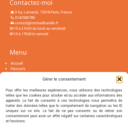
Contactez-moi
3 Sq. Lamarck, 75018 Paris, France
0142583780
contact@michaelbaralle.fr
8h15 à 21h30 du lundi au vendredi
8h15 à 17h00 le samedi
Menu
Accueil
Parcours
Psychanalyse
Gérer le consentement
La psychothérapie…
Couple
Pour offrir les meilleures expériences, nous utilisons des technologies
telles que les cookies pour stocker et/ou accéder aux informations des
MENU
appareils. Le fait de consentir à ces technologies nous permettra de
traiter des données telles que le comportement de navigation ou les ID
uniques sur ce site. Le fait de ne pas consentir ou de retirer son
Le groupe de thérapie
consentement peut avoir un effet négatif sur certaines caractéristiques
Blog
et fonctions.
Articles
FAQ