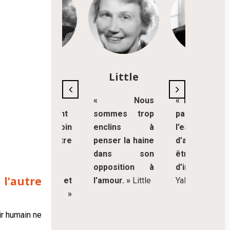
Bowlby
Little
Yalom
«
« Nous
« Lorsqu’on 
L’attachement
sommes trop
parle pas 
est un besoin
enclins à
l’essentiel ri
vital d’être
penser la haine
d’autre ne pe
écouté,
dans son
être di
entendu,
opposition à
d’important.
 l’autre
compris et
l’amour. »
Little
Yalom
soutenu. »
Bowlby
ir humain ne