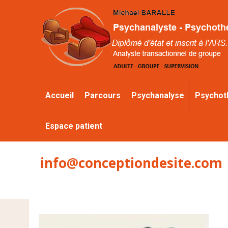
Accueil
Parcours
Psychanalyse
Psychot
Espace patient
info@conceptiondesite.com