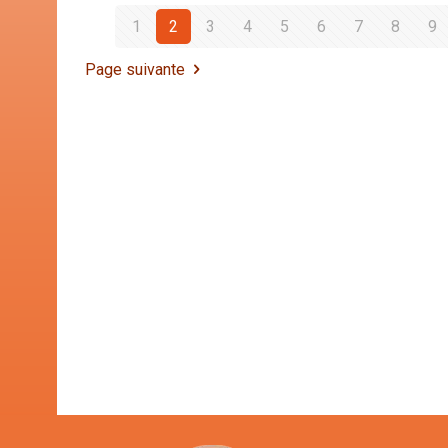
1
2
3
4
5
6
7
8
9
Page suivante