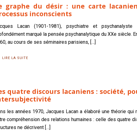
e graphe du désir : une carte lacanie
rocessus inconscients
cques Lacan (1901-1981), psychiatre et psychanalyste f
ofondément marqué la pensée psychanalytique du XXe siècle. En
60, au cours de ses séminaires parisiens,
[…]
LIRE LA SUITE
es quatre discours lacaniens : société, po
ntersubjectivité
ns les années 1970, Jacques Lacan a élaboré une théorie qui r
tre compréhension des relations humaines : celle des quatre d
ructures ne décrivent
[…]