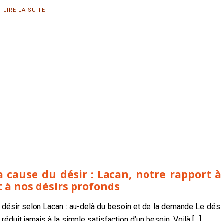
LIRE LA SUITE
dolto
« La
psychanalyse,
c’est aider les
gens à devenir
ce qu’ils sont.»
Dolto.
a cause du désir : Lacan, notre rapport à
t à nos désirs profonds
 désir selon Lacan : au-delà du besoin et de la demande Le dés
 réduit jamais à la simple satisfaction d’un besoin. Voilà
[…]