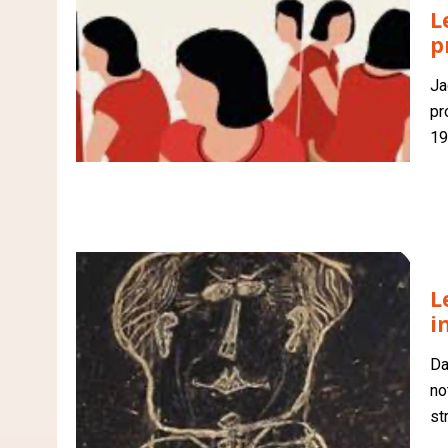
L
p
Ja
pr
19
L
i
Da
no
st