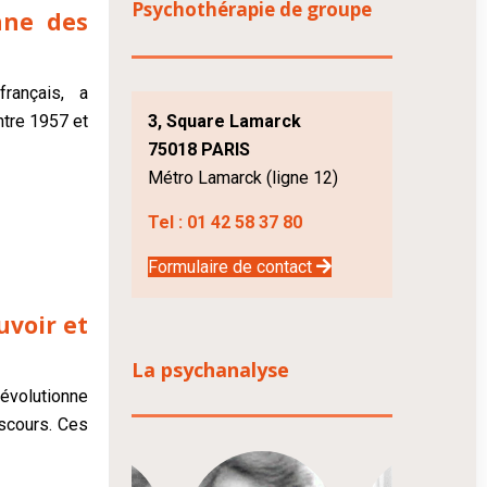
Psychothérapie de groupe
nne des
rançais, a
tre 1957 et
3, Square Lamarck
75018 PARIS
Métro Lamarck (ligne 12)
Tel :
01 42 58 37 80
Formulaire de contact
uvoir et
La psychanalyse
évolutionne
iscours. Ces