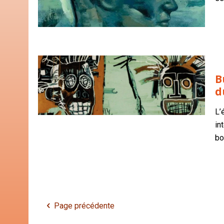
B
d
L’
in
bo
Page précédente