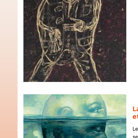
L
e
Le
se