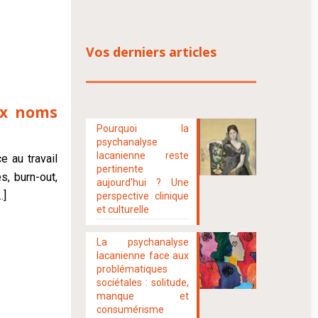
Vos derniers articles
ux noms
Pourquoi la
psychanalyse
lacanienne reste
 au travail
pertinente
s, burn-out,
aujourd'hui ? Une
…]
perspective clinique
et culturelle
La psychanalyse
lacanienne face aux
problématiques
sociétales : solitude,
manque et
consumérisme