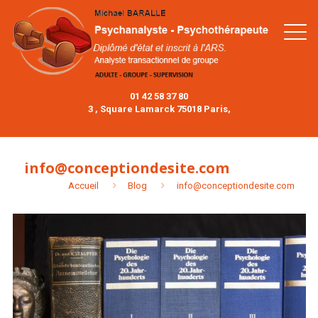
01 42 58 37 80
3 , Square Lamarck 75018 Paris,
info@conceptiondesite.com
Accueil
Blog
info@conceptiondesite.com