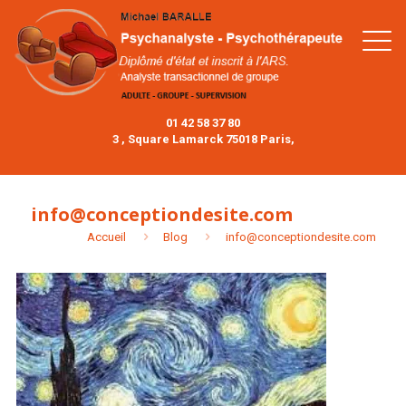
01 42 58 37 80
3 , Square Lamarck 75018 Paris,
info@conceptiondesite.com
Accueil
Blog
info@conceptiondesite.com