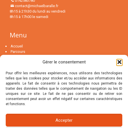
0142583780
contact@michaelbaralle.fr
8h15 à 21h30 du lundi au vendredi
8h15 à 17h00 le samedi
Menu
Accueil
Parcours
Psychanalyse
Gérer le consentement
La psychothérapie…
Couple
Pour offrir les meilleures expériences, nous utilisons des technologies
telles que les cookies pour stocker et/ou accéder aux informations des
MENU
appareils. Le fait de consentir à ces technologies nous permettra de
traiter des données telles que le comportement de navigation ou les ID
uniques sur ce site. Le fait de ne pas consentir ou de retirer son
Le groupe de thérapie
consentement peut avoir un effet négatif sur certaines caractéristiques
Blog
et fonctions.
Articles
FAQ
Contact
Accepter