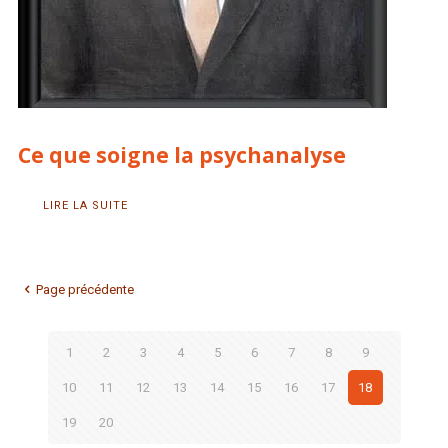
Ce que soigne la psychanalyse
LIRE LA SUITE
Page précédente
1
2
3
4
5
6
7
8
9
10
11
12
13
14
15
16
17
18
19
20