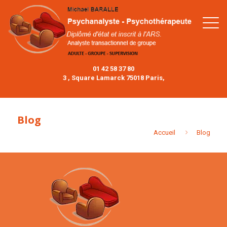
01 42 58 37 80
3 , Square Lamarck 75018 Paris,
Blog
Accueil
Blog